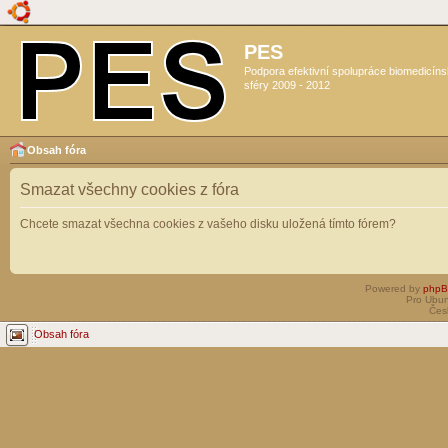
PES
Podpora efektivní spolupráce biomedicín
sféry 2009 - 2012
Obsah fóra
Smazat všechny cookies z fóra
Chcete smazat všechna cookies z vašeho disku uložená tímto fórem?
Powered by
php
Pro Ubun
Čes
Obsah fóra