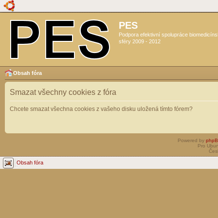
PES
Podpora efektivní spolupráce biomedicín
sféry 2009 - 2012
Obsah fóra
Smazat všechny cookies z fóra
Chcete smazat všechna cookies z vašeho disku uložená tímto fórem?
Powered by
php
Pro Ubun
Čes
Obsah fóra