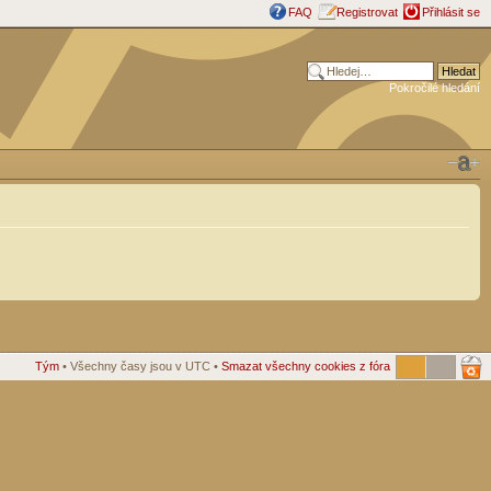
FAQ
Registrovat
Přihlásit se
Pokročilé hledání
Tým
• Všechny časy jsou v UTC •
Smazat všechny cookies z fóra