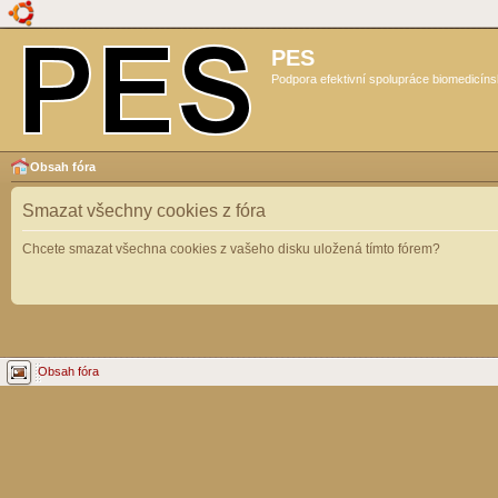
PES
Podpora efektivní spolupráce biomedicíns
Obsah fóra
Smazat všechny cookies z fóra
Chcete smazat všechna cookies z vašeho disku uložená tímto fórem?
Obsah fóra