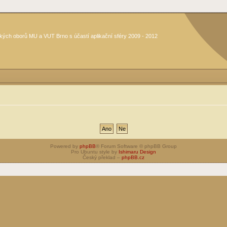
kých oborů MU a VUT Brno s účastí aplikační sféry 2009 - 2012
Powered by
phpBB
® Forum Software © phpBB Group
Pro Ubuntu style by
Ishimaru Design
Český překlad –
phpBB.cz