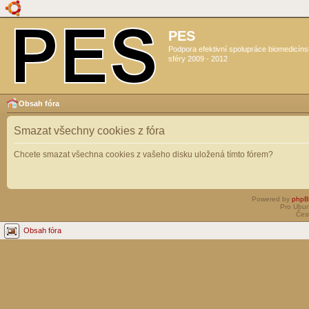
PES
Podpora efektivní spolupráce biomedicín
sféry 2009 - 2012
Obsah fóra
Smazat všechny cookies z fóra
Chcete smazat všechna cookies z vašeho disku uložená tímto fórem?
Powered by
php
Pro Ubun
Čes
Obsah fóra