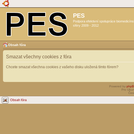
PES
Podpora efektivní spolupráce biomedicín
sféry 2009 - 2012
Obsah fóra
Smazat všechny cookies z fóra
Chcete smazat všechna cookies z vašeho disku uložená tímto fórem?
Powered by
php
Pro Ubun
Čes
Obsah fóra