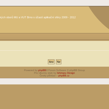
kých oborů MU a VUT Brno s účastí aplikační sféry 2009 - 2012
Powered by
phpBB
® Forum Software © phpBB Group
Pro Ubuntu style by
Ishimaru Design
Český překlad –
phpBB.cz