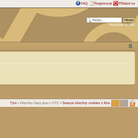
FAQ
Registrovat
Přihlásit se
Pokročilé hledání
Tým
• Všechny časy jsou v UTC •
Smazat všechny cookies z fóra