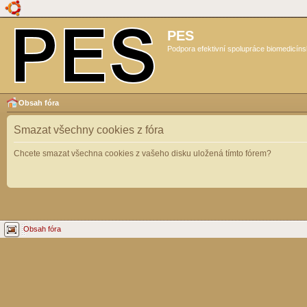
PES
Podpora efektivní spolupráce biomedicíns
Obsah fóra
Smazat všechny cookies z fóra
Chcete smazat všechna cookies z vašeho disku uložená tímto fórem?
Obsah fóra