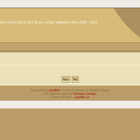
kých oborů MU a VUT Brno s účastí aplikační sféry 2009 - 2012
Powered by
phpBB
® Forum Software © phpBB Group
Pro Ubuntu style by
Ishimaru Design
Český překlad –
phpBB.cz