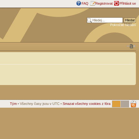
FAQ
Registrovat
Přihlásit se
Pokročilé hledání
Tým
• Všechny časy jsou v UTC •
Smazat všechny cookies z fóra