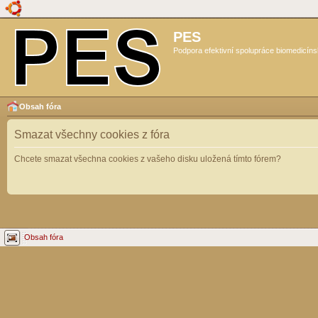
PES
Podpora efektivní spolupráce biomedicíns
Obsah fóra
Smazat všechny cookies z fóra
Chcete smazat všechna cookies z vašeho disku uložená tímto fórem?
Obsah fóra