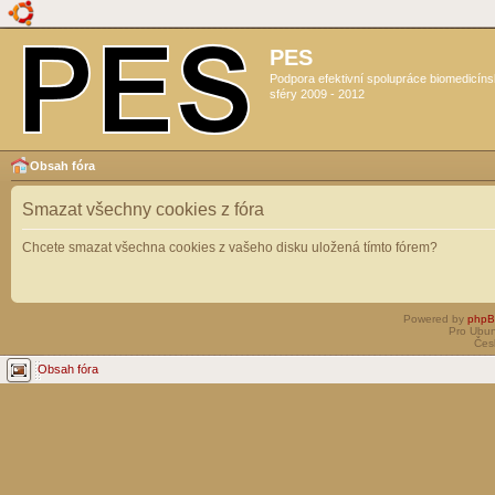
PES
Podpora efektivní spolupráce biomedicín
sféry 2009 - 2012
Obsah fóra
Smazat všechny cookies z fóra
Chcete smazat všechna cookies z vašeho disku uložená tímto fórem?
Powered by
php
Pro Ubun
Čes
Obsah fóra