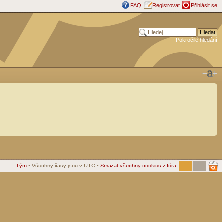
FAQ
Registrovat
Přihlásit se
Pokročilé hledání
Tým
• Všechny časy jsou v UTC •
Smazat všechny cookies z fóra