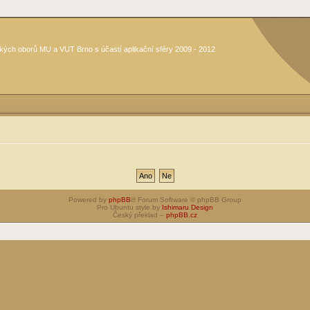
kých oborů MU a VUT Brno s účastí aplikační sféry 2009 - 2012
Powered by
phpBB
® Forum Software © phpBB Group
Pro Ubuntu style by
Ishimaru Design
Český překlad –
phpBB.cz