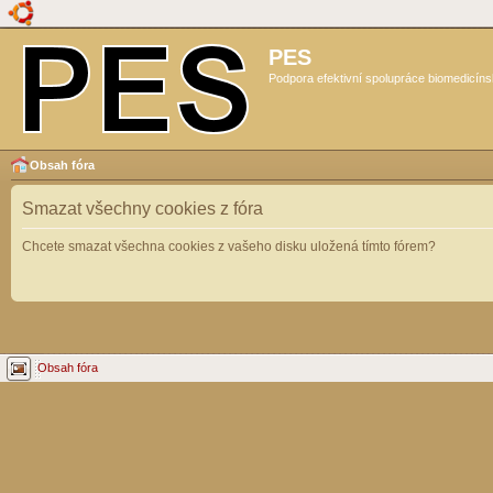
PES
Podpora efektivní spolupráce biomedicíns
Obsah fóra
Smazat všechny cookies z fóra
Chcete smazat všechna cookies z vašeho disku uložená tímto fórem?
Obsah fóra