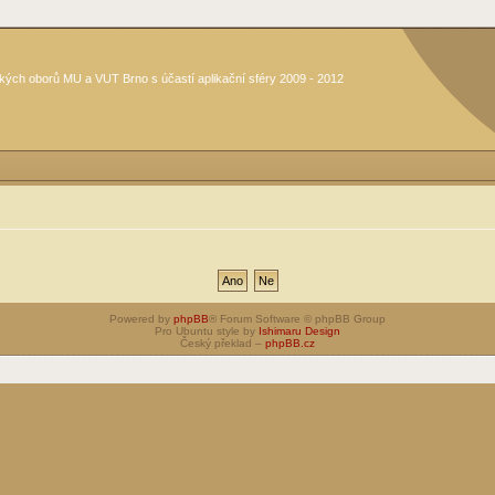
kých oborů MU a VUT Brno s účastí aplikační sféry 2009 - 2012
Powered by
phpBB
® Forum Software © phpBB Group
Pro Ubuntu style by
Ishimaru Design
Český překlad –
phpBB.cz