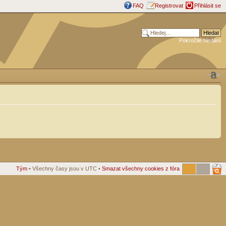
FAQ
Registrovat
Přihlásit se
Pokročilé hledání
Tým
• Všechny časy jsou v UTC •
Smazat všechny cookies z fóra