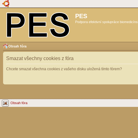
PES
Podpora efektivní spolupráce biomedicíns
Obsah fóra
Smazat všechny cookies z fóra
Chcete smazat všechna cookies z vašeho disku uložená tímto fórem?
Obsah fóra