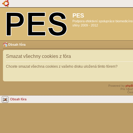
PES
Podpora efektivní spolupráce biomedicín
sféry 2009 - 2012
Obsah fóra
Smazat všechny cookies z fóra
Chcete smazat všechna cookies z vašeho disku uložená tímto fórem?
Powered by
php
Pro Ubun
Čes
Obsah fóra