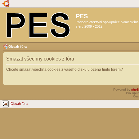
PES
Podpora efektivní spolupráce biomedicín
sféry 2009 - 2012
Obsah fóra
Smazat všechny cookies z fóra
Chcete smazat všechna cookies z vašeho disku uložená tímto fórem?
Powered by
php
Pro Ubun
Čes
Obsah fóra