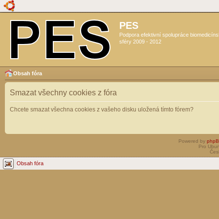
PES
Podpora efektivní spolupráce biomedicín
sféry 2009 - 2012
Obsah fóra
Smazat všechny cookies z fóra
Chcete smazat všechna cookies z vašeho disku uložená tímto fórem?
Powered by
php
Pro Ubun
Čes
Obsah fóra