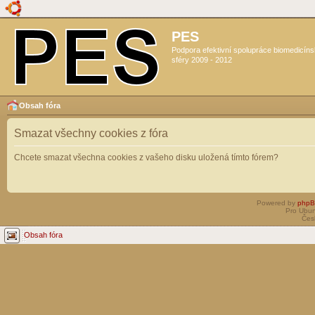
PES
Podpora efektivní spolupráce biomedicín
sféry 2009 - 2012
Obsah fóra
Smazat všechny cookies z fóra
Chcete smazat všechna cookies z vašeho disku uložená tímto fórem?
Powered by
php
Pro Ubun
Čes
Obsah fóra