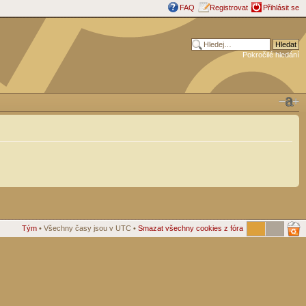
FAQ
Registrovat
Přihlásit se
Pokročilé hledání
Tým
• Všechny časy jsou v UTC •
Smazat všechny cookies z fóra