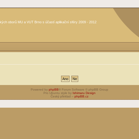
kých oborů MU a VUT Brno s účastí aplikační sféry 2009 - 2012
Powered by
phpBB
® Forum Software © phpBB Group
Pro Ubuntu style by
Ishimaru Design
Český překlad –
phpBB.cz