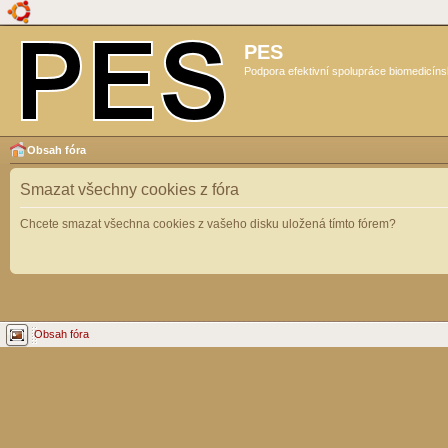
PES
Podpora efektivní spolupráce biomedicíns
Obsah fóra
Smazat všechny cookies z fóra
Chcete smazat všechna cookies z vašeho disku uložená tímto fórem?
Obsah fóra