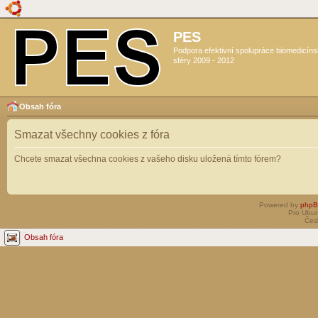
PES
Podpora efektivní spolupráce biomedicín
sféry 2009 - 2012
Obsah fóra
Smazat všechny cookies z fóra
Chcete smazat všechna cookies z vašeho disku uložená tímto fórem?
Powered by
php
Pro Ubun
Čes
Obsah fóra