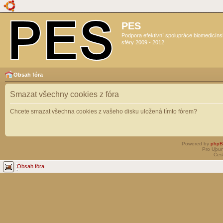
PES
Podpora efektivní spolupráce biomedicín
sféry 2009 - 2012
Obsah fóra
Smazat všechny cookies z fóra
Chcete smazat všechna cookies z vašeho disku uložená tímto fórem?
Powered by
php
Pro Ubun
Čes
Obsah fóra