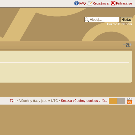
FAQ
Registrovat
Přihlásit se
Pokročilé hledání
Tým
• Všechny časy jsou v UTC •
Smazat všechny cookies z fóra