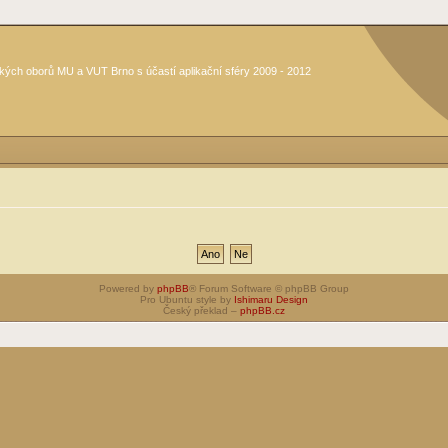
kých oborů MU a VUT Brno s účastí aplikační sféry 2009 - 2012
Powered by
phpBB
® Forum Software © phpBB Group
Pro Ubuntu style by
Ishimaru Design
Český překlad –
phpBB.cz