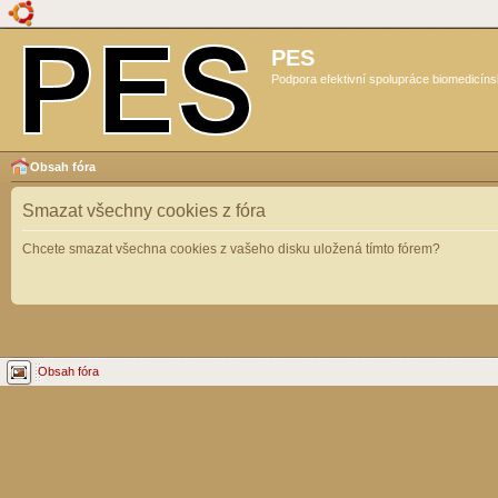
PES
Podpora efektivní spolupráce biomedicíns
Obsah fóra
Smazat všechny cookies z fóra
Chcete smazat všechna cookies z vašeho disku uložená tímto fórem?
Obsah fóra