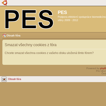
PES
Podpora efektivní spolupráce biomedicín
sféry 2009 - 2012
Obsah fóra
Smazat všechny cookies z fóra
Chcete smazat všechna cookies z vašeho disku uložená tímto fórem?
Powered by
php
Pro Ubun
Čes
Obsah fóra