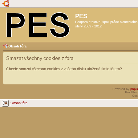
PES
Podpora efektivní spolupráce biomedicín
sféry 2009 - 2012
Obsah fóra
Smazat všechny cookies z fóra
Chcete smazat všechna cookies z vašeho disku uložená tímto fórem?
Powered by
php
Pro Ubun
Čes
Obsah fóra