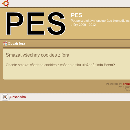
PES
Podpora efektivní spolupráce biomedicín
sféry 2009 - 2012
Obsah fóra
Smazat všechny cookies z fóra
Chcete smazat všechna cookies z vašeho disku uložená tímto fórem?
Powered by
php
Pro Ubun
Čes
Obsah fóra