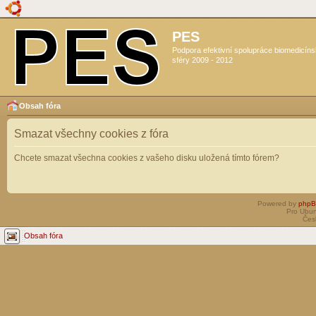
PES
Podpora efektivní spolupráce biomedicín
sféry 2009 - 2012
Obsah fóra
Smazat všechny cookies z fóra
Chcete smazat všechna cookies z vašeho disku uložená tímto fórem?
Powered by
php
Pro Ubun
Čes
Obsah fóra