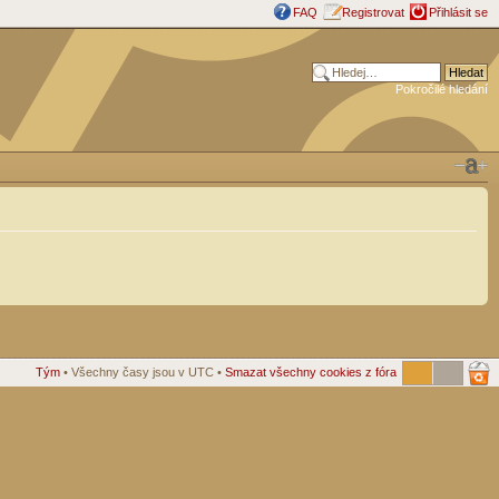
FAQ
Registrovat
Přihlásit se
Pokročilé hledání
Tým
• Všechny časy jsou v UTC •
Smazat všechny cookies z fóra