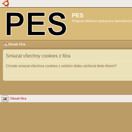
PES
Podpora efektivní spolupráce biomedicíns
Obsah fóra
Smazat všechny cookies z fóra
Chcete smazat všechna cookies z vašeho disku uložená tímto fórem?
Obsah fóra