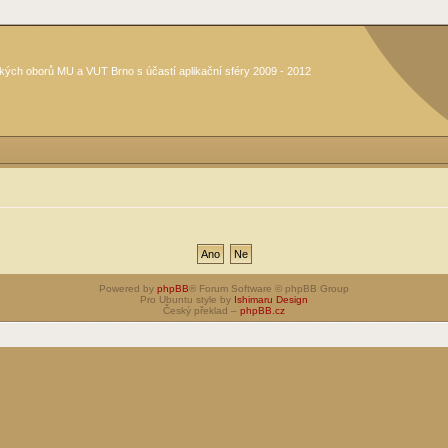
kých oborů MU a VUT Brno s účastí aplikační sféry 2009 - 2012
Powered by
phpBB
® Forum Software © phpBB Group
Pro Ubuntu style by
Ishimaru Design
Český překlad –
phpBB.cz