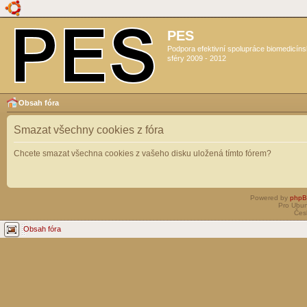
PES
Podpora efektivní spolupráce biomedicín
sféry 2009 - 2012
Obsah fóra
Smazat všechny cookies z fóra
Chcete smazat všechna cookies z vašeho disku uložená tímto fórem?
Powered by
php
Pro Ubun
Čes
Obsah fóra