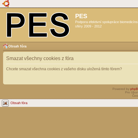
PES
Podpora efektivní spolupráce biomedicín
sféry 2009 - 2012
Obsah fóra
Smazat všechny cookies z fóra
Chcete smazat všechna cookies z vašeho disku uložená tímto fórem?
Powered by
php
Pro Ubun
Čes
Obsah fóra