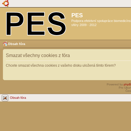
PES
Podpora efektivní spolupráce biomedicín
sféry 2009 - 2012
Obsah fóra
Smazat všechny cookies z fóra
Chcete smazat všechna cookies z vašeho disku uložená tímto fórem?
Powered by
php
Pro Ubun
Čes
Obsah fóra