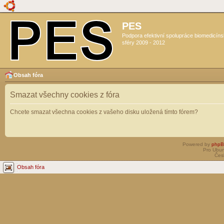
PES
Podpora efektivní spolupráce biomedicín
sféry 2009 - 2012
Obsah fóra
Smazat všechny cookies z fóra
Chcete smazat všechna cookies z vašeho disku uložená tímto fórem?
Powered by
php
Pro Ubun
Čes
Obsah fóra