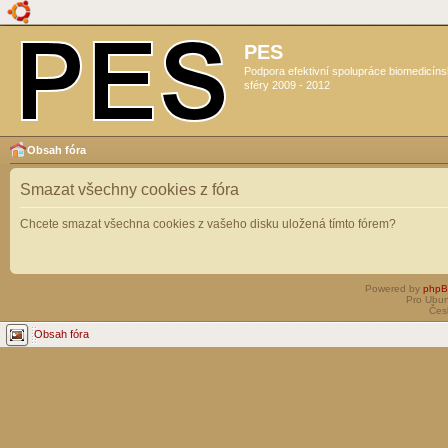
PES
Podpora efektivní spolupráce biomedicín
sféry 2009 - 2012
Obsah fóra
Smazat všechny cookies z fóra
Chcete smazat všechna cookies z vašeho disku uložená tímto fórem?
Powered by
php
Pro Ubun
Čes
Obsah fóra