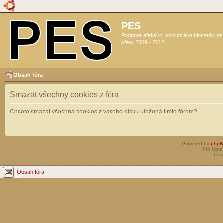
PES
Podpora efektivní spolupráce biomedicín
sféry 2009 - 2012
Obsah fóra
Smazat všechny cookies z fóra
Chcete smazat všechna cookies z vašeho disku uložená tímto fórem?
Powered by
php
Pro Ubun
Čes
Obsah fóra