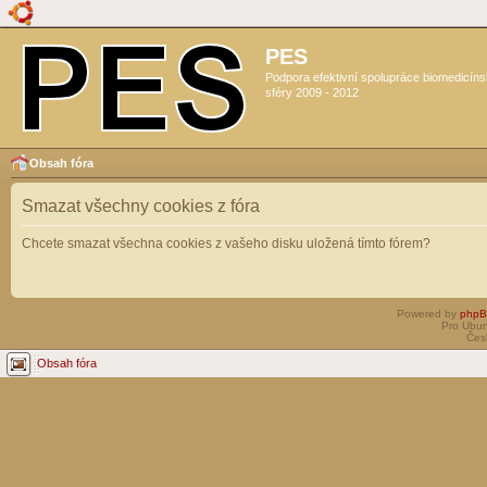
PES
Podpora efektivní spolupráce biomedicín
sféry 2009 - 2012
Obsah fóra
Smazat všechny cookies z fóra
Chcete smazat všechna cookies z vašeho disku uložená tímto fórem?
Powered by
php
Pro Ubun
Čes
Obsah fóra