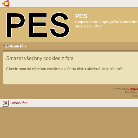
PES
Podpora efektivní spolupráce biomedicín
sféry 2009 - 2012
Obsah fóra
Smazat všechny cookies z fóra
Chcete smazat všechna cookies z vašeho disku uložená tímto fórem?
Powered by
php
Pro Ubun
Čes
Obsah fóra