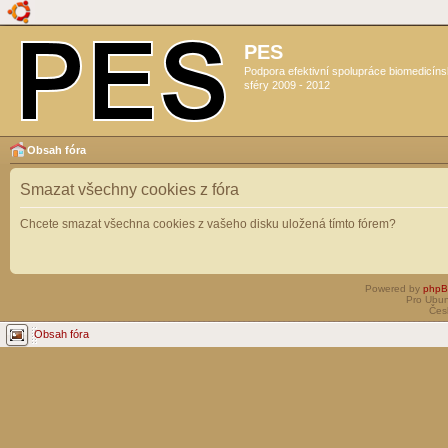
PES
Podpora efektivní spolupráce biomedicín
sféry 2009 - 2012
Obsah fóra
Smazat všechny cookies z fóra
Chcete smazat všechna cookies z vašeho disku uložená tímto fórem?
Powered by
php
Pro Ubun
Čes
Obsah fóra