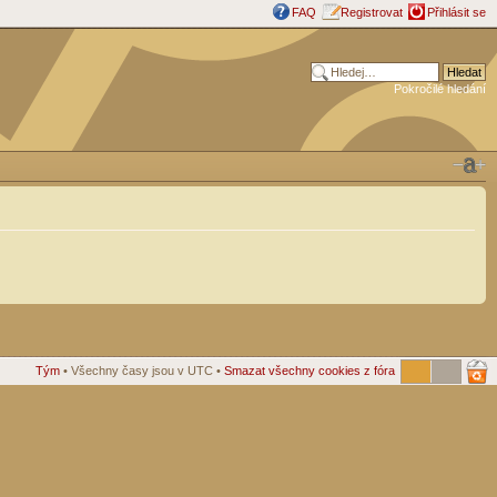
FAQ
Registrovat
Přihlásit se
Pokročilé hledání
Tým
• Všechny časy jsou v UTC •
Smazat všechny cookies z fóra