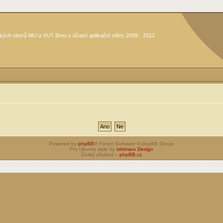
kých oborů MU a VUT Brno s účastí aplikační sféry 2009 - 2012
Powered by
phpBB
® Forum Software © phpBB Group
Pro Ubuntu style by
Ishimaru Design
Český překlad –
phpBB.cz