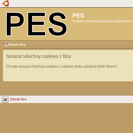
PES
Podpora efektivní spolupráce biomedicíns
Obsah fóra
Smazat všechny cookies z fóra
Chcete smazat všechna cookies z vašeho disku uložená tímto fórem?
Obsah fóra