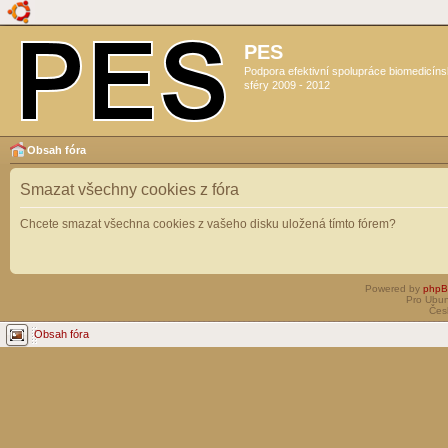
PES
Podpora efektivní spolupráce biomedicín
sféry 2009 - 2012
Obsah fóra
Smazat všechny cookies z fóra
Chcete smazat všechna cookies z vašeho disku uložená tímto fórem?
Powered by
php
Pro Ubun
Čes
Obsah fóra