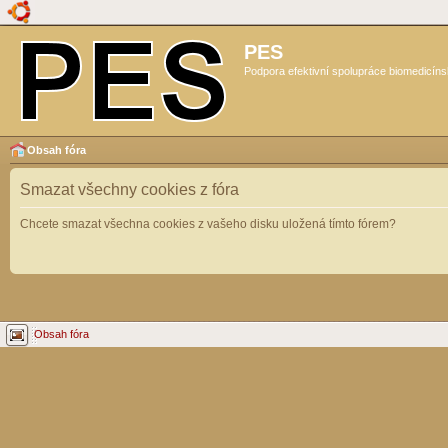
PES
Podpora efektivní spolupráce biomedicíns
Obsah fóra
Smazat všechny cookies z fóra
Chcete smazat všechna cookies z vašeho disku uložená tímto fórem?
Obsah fóra