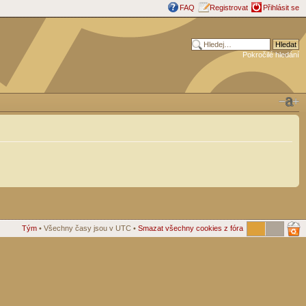
FAQ
Registrovat
Přihlásit se
Pokročilé hledání
Tým
• Všechny časy jsou v UTC •
Smazat všechny cookies z fóra