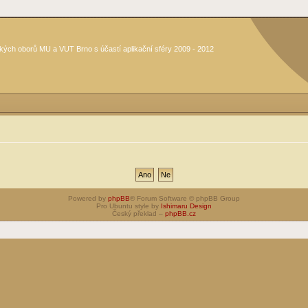
kých oborů MU a VUT Brno s účastí aplikační sféry 2009 - 2012
Powered by
phpBB
® Forum Software © phpBB Group
Pro Ubuntu style by
Ishimaru Design
Český překlad –
phpBB.cz