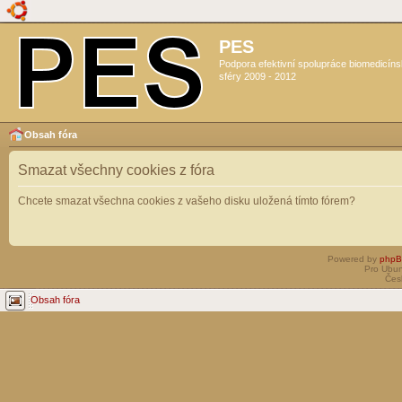
PES
Podpora efektivní spolupráce biomedicín
sféry 2009 - 2012
Obsah fóra
Smazat všechny cookies z fóra
Chcete smazat všechna cookies z vašeho disku uložená tímto fórem?
Powered by
php
Pro Ubun
Čes
Obsah fóra