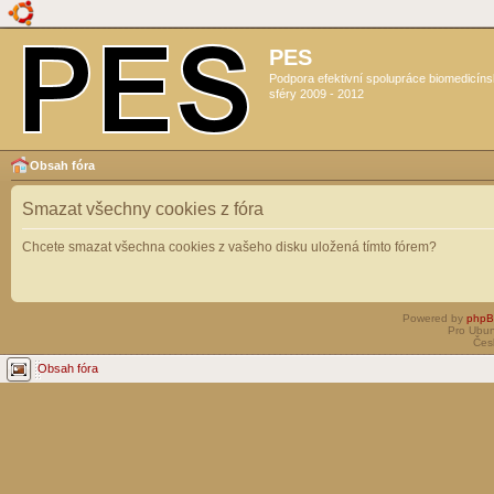
PES
Podpora efektivní spolupráce biomedicín
sféry 2009 - 2012
Obsah fóra
Smazat všechny cookies z fóra
Chcete smazat všechna cookies z vašeho disku uložená tímto fórem?
Powered by
php
Pro Ubun
Čes
Obsah fóra