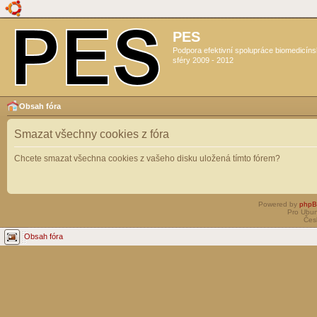
PES
Podpora efektivní spolupráce biomedicín
sféry 2009 - 2012
Obsah fóra
Smazat všechny cookies z fóra
Chcete smazat všechna cookies z vašeho disku uložená tímto fórem?
Powered by
php
Pro Ubun
Čes
Obsah fóra