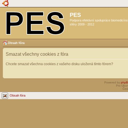
PES
Podpora efektivní spolupráce biomedicín
sféry 2009 - 2012
Obsah fóra
Smazat všechny cookies z fóra
Chcete smazat všechna cookies z vašeho disku uložená tímto fórem?
Powered by
php
Pro Ubun
Čes
Obsah fóra