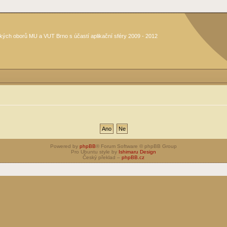
kých oborů MU a VUT Brno s účastí aplikační sféry 2009 - 2012
Powered by
phpBB
® Forum Software © phpBB Group
Pro Ubuntu style by
Ishimaru Design
Český překlad –
phpBB.cz