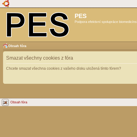
PES
Podpora efektivní spolupráce biomedicíns
Obsah fóra
Smazat všechny cookies z fóra
Chcete smazat všechna cookies z vašeho disku uložená tímto fórem?
Obsah fóra