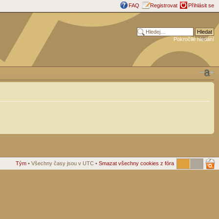
FAQ
Registrovat
Přihlásit se
Pokročilé hledání
Tým
• Všechny časy jsou v UTC •
Smazat všechny cookies z fóra