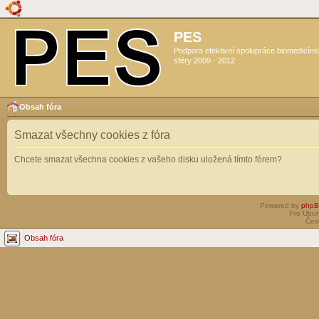
PES
Podpora efektivní spolupráce biomedicín
sféry 2009 - 2012
Obsah fóra
Smazat všechny cookies z fóra
Chcete smazat všechna cookies z vašeho disku uložená tímto fórem?
Powered by
php
Pro Ubun
Čes
Obsah fóra