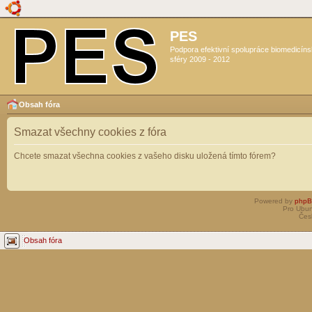
PES
Podpora efektivní spolupráce biomedicín
sféry 2009 - 2012
Obsah fóra
Smazat všechny cookies z fóra
Chcete smazat všechna cookies z vašeho disku uložená tímto fórem?
Powered by
php
Pro Ubun
Čes
Obsah fóra