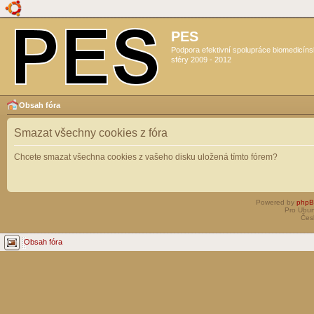
PES
Podpora efektivní spolupráce biomedicín
sféry 2009 - 2012
Obsah fóra
Smazat všechny cookies z fóra
Chcete smazat všechna cookies z vašeho disku uložená tímto fórem?
Powered by
php
Pro Ubun
Čes
Obsah fóra