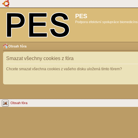
PES
Podpora efektivní spolupráce biomedicíns
Obsah fóra
Smazat všechny cookies z fóra
Chcete smazat všechna cookies z vašeho disku uložená tímto fórem?
Obsah fóra