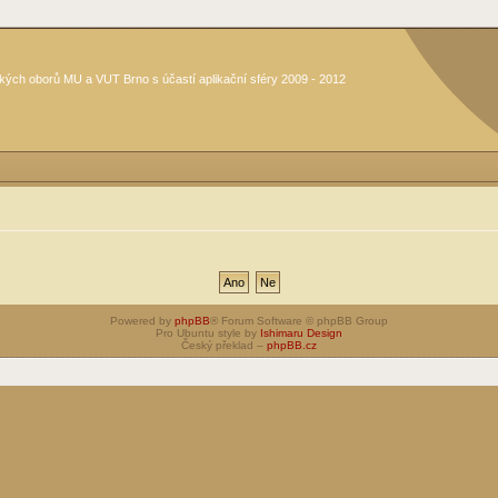
kých oborů MU a VUT Brno s účastí aplikační sféry 2009 - 2012
Powered by
phpBB
® Forum Software © phpBB Group
Pro Ubuntu style by
Ishimaru Design
Český překlad –
phpBB.cz