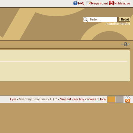
FAQ
Registrovat
Přihlásit se
Pokročilé hledání
Tým
• Všechny časy jsou v UTC •
Smazat všechny cookies z fóra