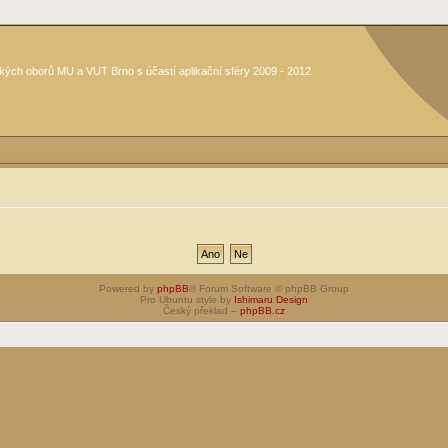
kých oborů MU a VUT Brno s účastí aplikační sféry 2009 - 2012
Powered by
phpBB
® Forum Software © phpBB Group
Pro Ubuntu style by
Ishimaru Design
Český překlad –
phpBB.cz