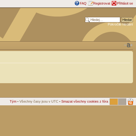
FAQ
Registrovat
Přihlásit se
Pokročilé hledání
Tým
• Všechny časy jsou v UTC •
Smazat všechny cookies z fóra