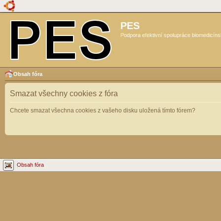
PES
Podpora efektivní spolupráce biomedicíns
Obsah fóra
Smazat všechny cookies z fóra
Chcete smazat všechna cookies z vašeho disku uložená tímto fórem?
Obsah fóra