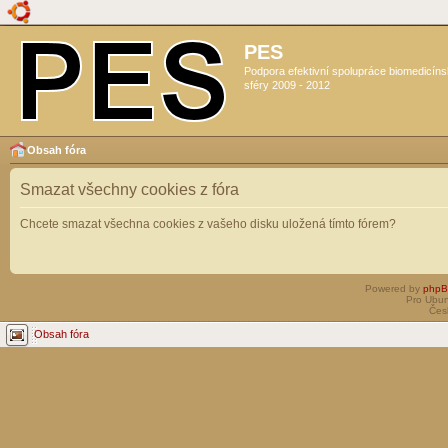
PES
Podpora efektivní spolupráce biomedicín
sféry 2009 - 2012
Obsah fóra
Smazat všechny cookies z fóra
Chcete smazat všechna cookies z vašeho disku uložená tímto fórem?
Powered by
php
Pro Ubun
Čes
Obsah fóra