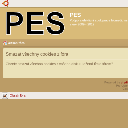
PES
Podpora efektivní spolupráce biomedicín
sféry 2009 - 2012
Obsah fóra
Smazat všechny cookies z fóra
Chcete smazat všechna cookies z vašeho disku uložená tímto fórem?
Powered by
php
Pro Ubun
Čes
Obsah fóra