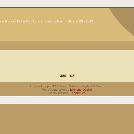
kých oborů MU a VUT Brno s účastí aplikační sféry 2009 - 2012
Powered by
phpBB
® Forum Software © phpBB Group
Pro Ubuntu style by
Ishimaru Design
Český překlad –
phpBB.cz