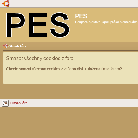
PES
Podpora efektivní spolupráce biomedicíns
Obsah fóra
Smazat všechny cookies z fóra
Chcete smazat všechna cookies z vašeho disku uložená tímto fórem?
Obsah fóra