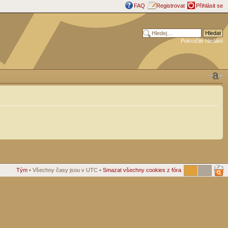
FAQ
Registrovat
Přihlásit se
Pokročilé hledání
Tým
• Všechny časy jsou v UTC •
Smazat všechny cookies z fóra