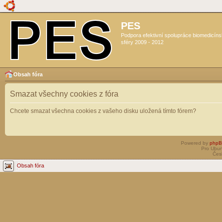
PES
Podpora efektivní spolupráce biomedicín
sféry 2009 - 2012
Obsah fóra
Smazat všechny cookies z fóra
Chcete smazat všechna cookies z vašeho disku uložená tímto fórem?
Powered by
php
Pro Ubun
Čes
Obsah fóra