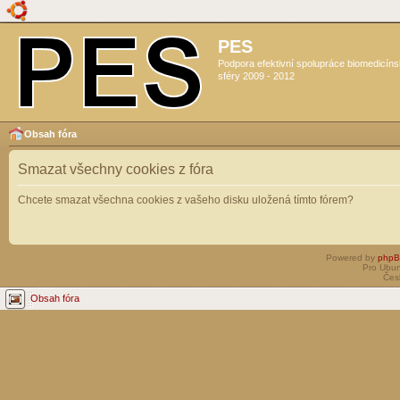
PES
Podpora efektivní spolupráce biomedicín
sféry 2009 - 2012
Obsah fóra
Smazat všechny cookies z fóra
Chcete smazat všechna cookies z vašeho disku uložená tímto fórem?
Powered by
php
Pro Ubun
Čes
Obsah fóra